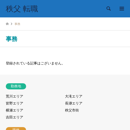
秩父 転職
検索
事務
事務
登録されている記事はございません。
勤務地
荒川エリア
大滝エリア
皆野エリア
長瀞エリア
横瀬エリア
秩父市街
吉田エリア
職種