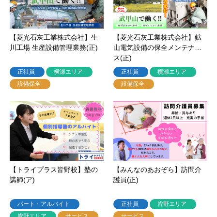
【菱光石灰工業株式会社】生
【菱光石灰工業株式会社】鉱
川工場 生産設備管理業務(正)
山電気設備の保全メンテナン
ス(正)
正社員
横瀬エリア
正社員
横瀬エリア
設備保全
設備保全
【トライプラス皆野校】塾の
【みんなのあおぞら】訪問介
講師(ア)
護員(正)
パート・アルバイト
正社員
皆野エリア
皆野エリア
サービス
サービス