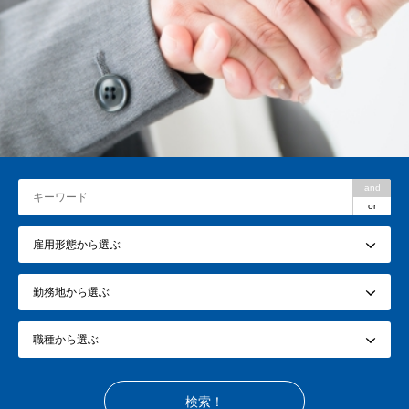
and
or