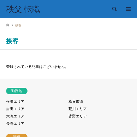
秩父 転職
検索
接客
接客
登録されている記事はございません。
勤務地
横瀬エリア
秩父市街
吉田エリア
荒川エリア
大滝エリア
皆野エリア
長瀞エリア
職種