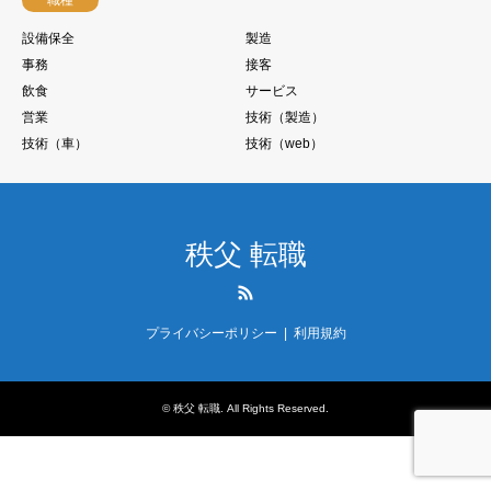
設備保全
製造
事務
接客
飲食
サービス
営業
技術（製造）
技術（車）
技術（web）
秩父 転職
RSS
プライバシーポリシー
利用規約
©
秩父 転職
. All Rights Reserved.